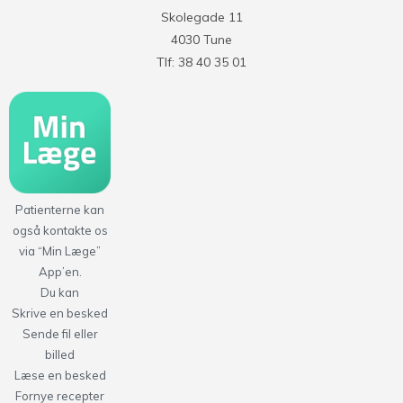
Skolegade 11
4030 Tune
Tlf: 38 40 35 01
Patienterne kan
også kontakte os
via “Min Læge”
App’en.
Du kan
Skrive en besked
Sende fil eller
billed
Læse en besked
Fornye recepter