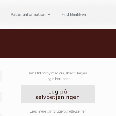
Patientinformation
Find klinikken
Bestil tid, forny medicin, skriv til lægen.
Login herunder
Log på
selvbetjeningen
Læs mere om brugeroprettelse her